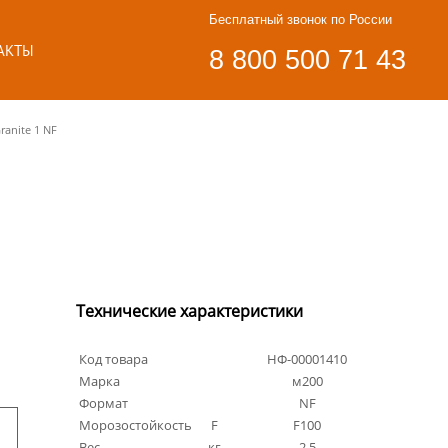
Бесплатный звонок по России
АКТЫ
8 800 500 71 43
anite 1 NF
Технические характеристики
Код товара
НФ-00001410
Марка
м200
Формат
NF
Морозостойкость
F
F100
Вес
кг
2.5