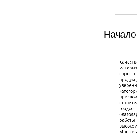
Начало 
Качест
матери
спрос н
прод
уверенн
катег
присвои
строит
гордое
благода
работ
высоком
Многоч